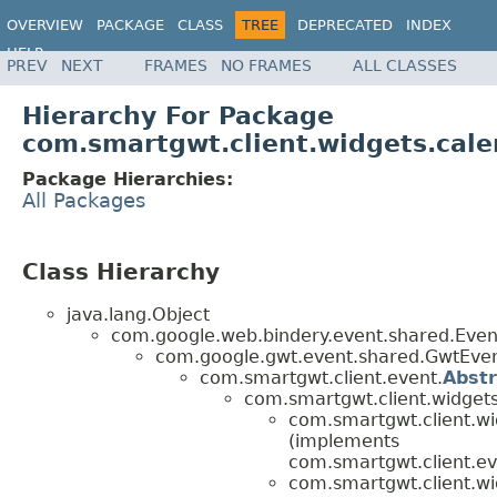
OVERVIEW
PACKAGE
CLASS
TREE
DEPRECATED
INDEX
HELP
PREV
NEXT
FRAMES
NO FRAMES
ALL CLASSES
Hierarchy For Package
com.smartgwt.client.widgets.cale
Package Hierarchies:
All Packages
Class Hierarchy
java.lang.Object
com.google.web.bindery.event.shared.Ev
com.google.gwt.event.shared.GwtEv
com.smartgwt.client.event.
Abst
com.smartgwt.client.widgets
com.smartgwt.client.wi
(implements
com.smartgwt.client.ev
com.smartgwt.client.wi