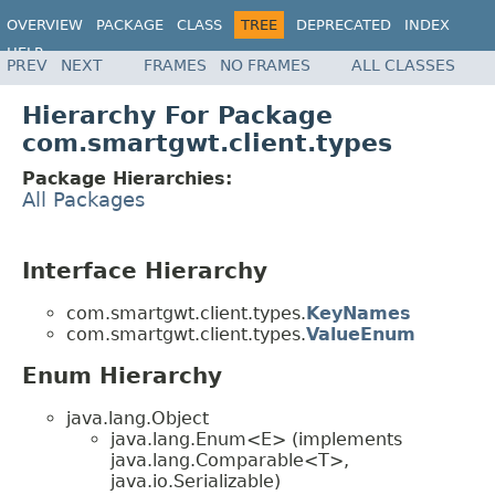
OVERVIEW
PACKAGE
CLASS
TREE
DEPRECATED
INDEX
HELP
PREV
NEXT
FRAMES
NO FRAMES
ALL CLASSES
Hierarchy For Package
com.smartgwt.client.types
Package Hierarchies:
All Packages
Interface Hierarchy
com.smartgwt.client.types.
KeyNames
com.smartgwt.client.types.
ValueEnum
Enum Hierarchy
java.lang.Object
java.lang.Enum<E> (implements
java.lang.Comparable<T>,
java.io.Serializable)