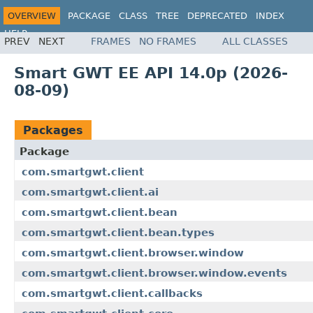
OVERVIEW
PACKAGE
CLASS
TREE
DEPRECATED
INDEX
HELP
PREV
NEXT
FRAMES
NO FRAMES
ALL CLASSES
Smart GWT EE API 14.0p (2026-
08-09)
Packages
Package
com.smartgwt.client
com.smartgwt.client.ai
com.smartgwt.client.bean
com.smartgwt.client.bean.types
com.smartgwt.client.browser.window
com.smartgwt.client.browser.window.events
com.smartgwt.client.callbacks