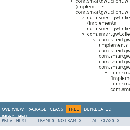
com.smartgwt.client.wi
(implements
com.smartgwt.client.wi
com.smartgwt.clien
(implements
com.smartgwt.clie
com.smartgwt.clie
com.smartgwt
(implements
com.smartgwt
com.smartgwt
com.smartgwt
com.smartgwt
com.smar
(implem
com.smar
com.smar
OVERVIEW
PACKAGE
CLASS
TREE
DEPRECATED
INDEX
HELP
PREV
NEXT
FRAMES
NO FRAMES
ALL CLASSES