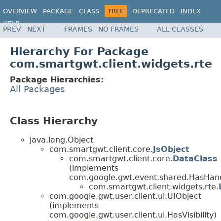
OVERVIEW
PACKAGE
CLASS
TREE
DEPRECATED
INDEX
HELP
PREV
NEXT
FRAMES
NO FRAMES
ALL CLASSES
Hierarchy For Package
com.smartgwt.client.widgets.rte
Package Hierarchies:
All Packages
Class Hierarchy
java.lang.Object
com.smartgwt.client.core.
JsObject
com.smartgwt.client.core.
DataClass
(implements
com.google.gwt.event.shared.HasHand
com.smartgwt.client.widgets.rte.
com.google.gwt.user.client.ui.UIObject
(implements
com.google.gwt.user.client.ui.HasVisibility)